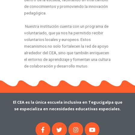
de conocimientos y promoviendo la innovación
pedagógica.
Nuestra institución cuenta con un programa de
voluntariado, que ya nos ha permitido recibir
voluntarios locales y europeos. Estos
mecanismos no solo fortalecen la red de apoyo
alrededor del CEA, sino que también enriquecen
el entorno de aprendizaje y fomentan una cultura
de colaboración y desarrollo mutuo.
El CEA es la única escuela inclusiva en Tegucigalpa que
se especializa en necesidades educativas especiales.
F
T
I
Y
a
w
n
o