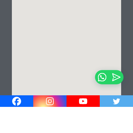
¡Hola!
¿En que podemos ayudarle?✍️