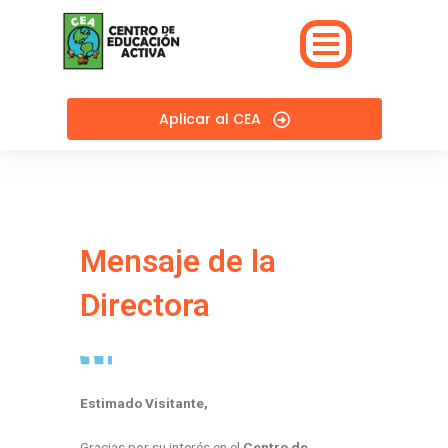
Skip
to
content
Aplicar al CEA
Mensaje de la
Directora
Estimado Visitante,
Gracias por su interés en el
Centro de