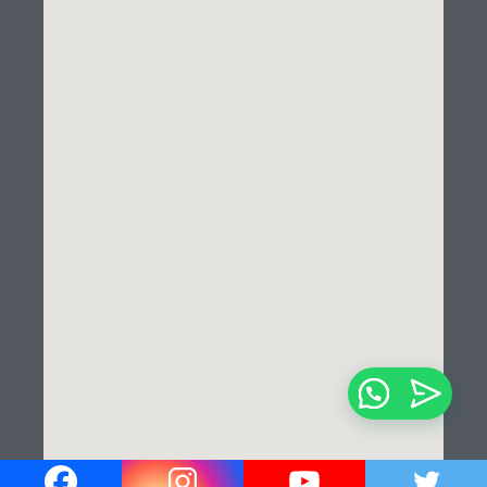
¡Hola!
¿En que podemos ayudarle?✍️