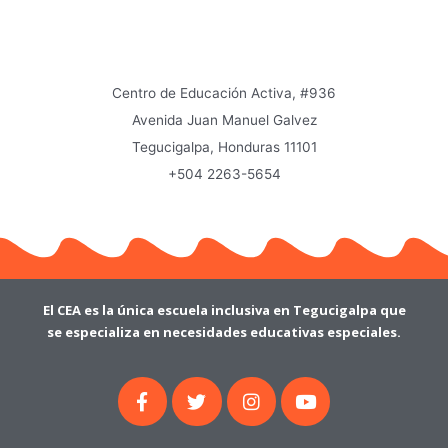
Centro de Educación Activa, #936
Avenida Juan Manuel Galvez
Tegucigalpa, Honduras 11101
+504 2263-5654
El CEA es la única escuela inclusiva en Tegucigalpa que
se especializa en necesidades educativas especiales.
F
T
I
Y
a
w
n
o
c
i
s
u
e
t
t
t