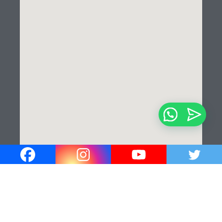
¡Hola!
¿En que podemos ayudarle?✍️