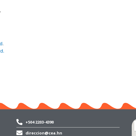
y
td
.
d.
+504 2203-4390
direccion@cea.hn