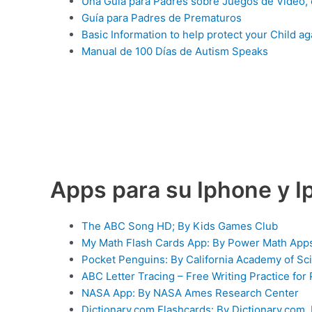
Una Guía para Padres sobre Juegos de Video, e
Guía para Padres de Prematuros
Basic Information to help protect your Child ag
Manual de 100 Días de Autism Speaks
Apps para su Iphone y I
The ABC Song HD; By Kids Games Club
My Math Flash Cards App: By Power Math App
Pocket Penguins: By California Academy of Sc
ABC Letter Tracing – Free Writing Practice for P
NASA App: By NASA Ames Research Center
Dictionary.com Flashcards: By Dictionary.com,