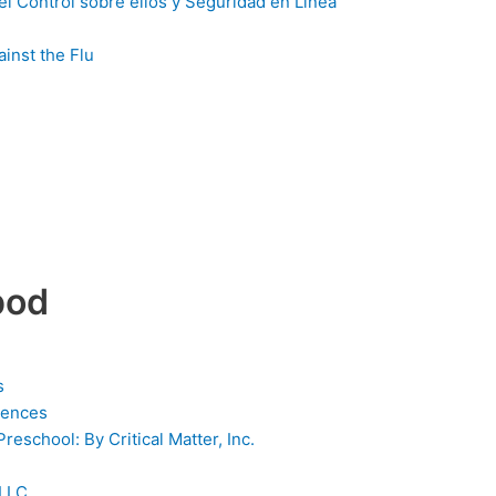
l Control sobre ellos y Seguridad en Línea
ainst the Flu
pod
s
iences
reschool: By Critical Matter, Inc.
 LLC