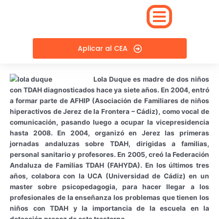
Skip
to
content
Aplicar al CEA
Lola Duque es madre de dos niños
con TDAH diagnosticados hace ya siete años. En 2004, entró
a formar parte de AFHIP (Asociación de Familiares de niños
hiperactivos de Jerez de la Frontera – Cádiz), como vocal de
comunicación, pasando luego a ocupar la vicepresidencia
hasta 2008. En 2004, organizó en Jerez las primeras
jornadas andaluzas sobre TDAH, dirigidas a familias,
personal sanitario y profesores. En 2005, creó la Federación
Andaluza de Familias TDAH (FAHYDA). En los últimos tres
años, colabora con la UCA (Universidad de Cádiz) en un
master sobre psicopedagogia, para hacer llegar a los
profesionales de la enseñanza los problemas que tienen los
niños con TDAH y la importancia de la escuela en la
detección precoz de este trastorno.