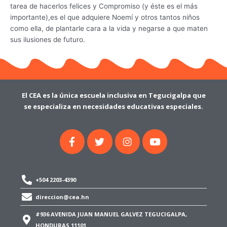
tarea de hacerlos felices y Compromiso (y éste es el más
importante),es el que adquiere Noemí y otros tantos niños
como ella, de plantarle cara a la vida y negarse a que maten
sus ilusiones de futuro.
El CEA es la única escuela inclusiva en Tegucigalpa que
se especializa en necesidades educativas especiales.
F
T
I
Y
a
w
n
o
c
i
s
u
e
t
t
t
b
t
a
u
o
e
g
b
+504 2203-4390
o
r
r
e
direccion@cea.hn
k
a
-
m
#936 AVENIDA JUAN MANUEL GALVEZ TEGUCIGALPA,
f
HONDURAS 11101