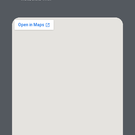
¡Hola!👋