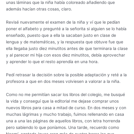
unas láminas que la niña había coloreado añadiendo que
además hacían otras cosas, claro.
Revisé nuevamente el examen de la niña y ví que le pedían
poner el alfabeto y pregunté a la señorita si alguien se lo había
enseñado, puesto que a ella la sacaban justo en clase de
lengua y de matemáticas, y la respuesta que obtuve fue que
ella llegaba justo diez minutitos antes de que terminara la clase
y al parecer mi hija con esos diez minutitos, debía aprovechar
y aprender lo que el resto aprendía en una hora.
Pedí retrasar la decisión sobre la posible adaptación y reté a la
profesora a que en dos meses volviesen a valorar a la niña.
Como no me permitían sacar los libros del colegio, me busqué
la vida y conseguí que la editorial me dejase comprar unos
nuevos libros para casa a mitad de curso. En dos meses y con
muchas lágrimas y mucho trabajo, fuimos rellenando en casa
una a una las páginas de aquellos libros, con letra horrenda
pero sabiendo lo que poníamos. Una tarde, recuerdo como
Noemí, agotada (pues eran más de cuatro horas las que