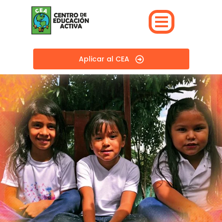
Skip
Post
to
navigation
content
Aplicar al CEA