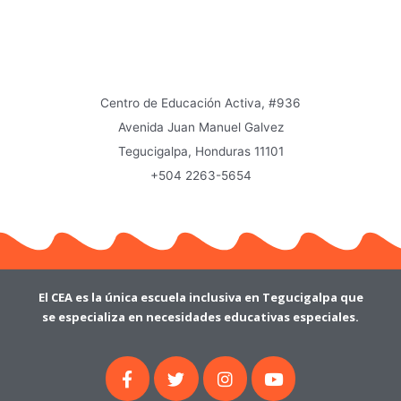
Centro de Educación Activa, #936
Avenida Juan Manuel Galvez
Tegucigalpa, Honduras 11101
+504 2263-5654
El CEA es la única escuela inclusiva en Tegucigalpa que
se especializa en necesidades educativas especiales.
F
T
I
Y
a
w
n
o
c
i
s
u