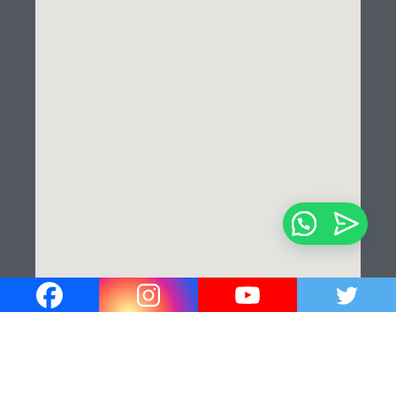
¡Hola!
¿En que podemos ayudarle?✍️