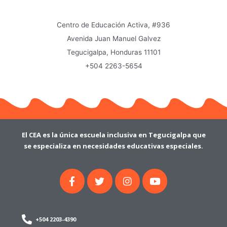
Centro de Educación Activa, #936
Avenida Juan Manuel Galvez
Tegucigalpa, Honduras 11101
+504 2263-5654
El CEA es la única escuela inclusiva en Tegucigalpa que
se especializa en necesidades educativas especiales.
F
T
I
Y
a
w
n
o
c
i
s
u
e
t
t
t
b
t
a
u
o
e
g
b
+504 2203-4390