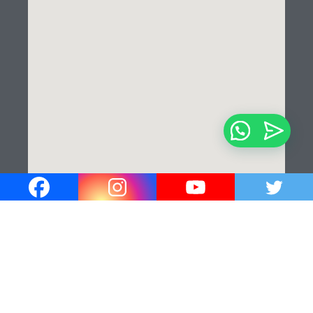
¡Hola!
¿En que podemos ayudarle?✍️